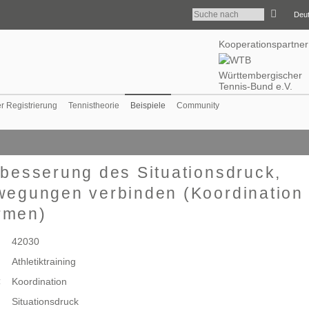
Deu
Kooperationspartner
Württembergischer
Tennis-Bund e.V.
er Registrierung
Tennistheorie
Beispiele
Community
besserung des Situationsdruck,
egungen verbinden (Koordination
rmen)
42030
Athletiktraining
Koordination
:
Situationsdruck