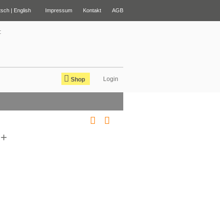
tsch |
English
Impressum
Kontakt
AGB
:
Shop
 +